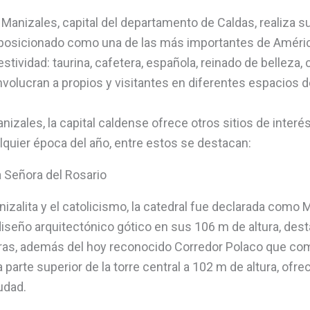
anizales, capital del departamento de Caldas, realiza su 
 posicionado como una de las más importantes de América
tividad: taurina, cafetera, española, reinado de belleza, c
volucran a propios y visitantes en diferentes espacios de
izales, la capital caldense ofrece otros sitios de interés
alquier época del año, entre estos se destacan:
a Señora del Rosario
izalita y el catolicismo, la catedral fue declarada com
iseño arquitectónico gótico en sus 106 m de altura, des
turas, además del hoy reconocido Corredor Polaco que co
 parte superior de la torre central a 102 m de altura, ofre
udad.