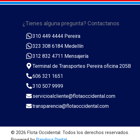
¿Tienes alguna pregunta? Contactanos
310 449 4444 Pereira
323 308 6184 Medellín
312 832 4711 Mensajería
Terminal de Transportes Pereira oficina 205B
606 321 1651
310 507 9999
servicioalcliente@flotaoccidental.com
transparencia@flotaoccidental.com
© 2026 Flota Occidental. Todos los derechos reservados.
Powered by
Pandora Digital