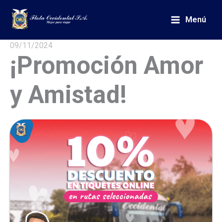
Ir
al
Menú
contenido
09/11/2024
¡Promoción Amor
y Amistad!