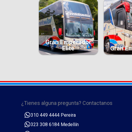
Gran Emperador
Elite
Gran E
¿Tienes alguna pregunta? Contactanos
310 449 4444 Pereira
323 308 6184 Medellín