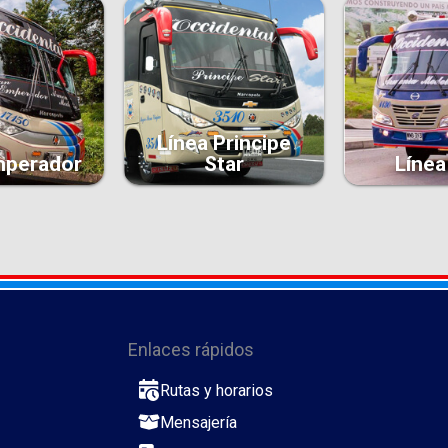
Línea Principe
mperador
Star
Línea
Enlaces rápidos
Rutas y horarios
Mensajería