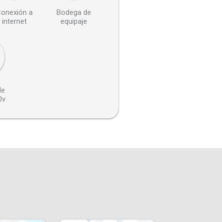
onexión a
Bodega de
internet
equipaje
de
0v