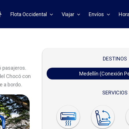
Flota Occidental
Viajar
Envíos
Hora
DESTINOS
6 pasajeros.
Medellín (Conexión Pe
 del Chocó con
e a bordo.
SERVICIOS